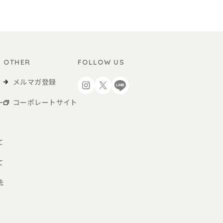
ン配信サービスまたはメールマガジン登録を必要とするサービスの内容を変更・停
ビスのユーザーIDおよびパスワードを管理するものとします。
IDおよびパスワードを第三者に譲渡または貸与し、もしくは第三者と共用する
OTHER
FOLLOW US
み合わせが登録情報と一いたしてログインされた場合には、そのユーザーIDを登録
メルマガ登録
使用されたことによって生じた損害は、当社に故意又は重大な過失がある場合を除き
レジットカード番号の送信行為などに伴う漏洩などの危険性を認識し、自己の責任
ー
コーポレートサイト
びパスワードが第三者によって不正に使用されていることが判明した場合には、直ち
て
合、メールマガジン登録解除ページへアクセスして、手続きを行ってください。当
て
ださい。
他何らかの理由で不達であると見なした場合や、一定期間に渡って閲覧していない
法
とがあります。