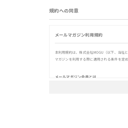
規約への同意
メールマガジン利用規約
本利用規約は、株式会社MOGU（以下、当社
マガジンを利用する際に適用される条件を定
メールマガジン会員とは
1. ユーザーとは、本規約に承諾のうえ、本
2. ユーザーは、個人情報登録の時点で本規
3. ユーザーは、当社が定める方法によって
または一部の購読停止や希望エリア変更
メールマガジンの登録について