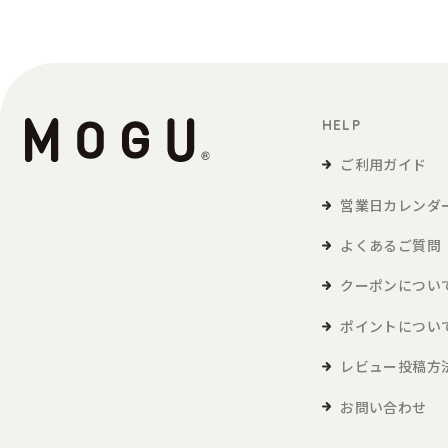
サービス変更・停止について
当社は、利用者への予告なく、メールマガジ
1. 利用者は、自己の責任において、本サー
利用者は、いかなる場合にも、ユーザー
HELP
2. 当社は、ユーザーIDとパスワードの組
ご利用ガイド
3. ユーザーID及びパスワードが第三者に
4. 利用者は、本サービス利用の際に行うク
営業日カレンダ
5. 利用者は、ID（メールアドレス）およ
よくあるご質問
メールマガジンの登録解除について
クーポンについ
1. メールマガジンの登録解除を希望する場
ポイントについ
登録は 自動解除されませんのでご注意く
2. 当社が、メールマガジンが受信障害その
レビュー投稿方
録の解除・配信停止等の措置を講ずるこ
お問い合わせ
メールマガジンの内容の保証について