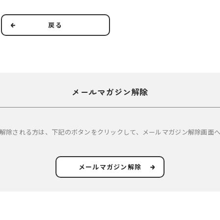
ます。ただし、受信に伴う通信料は利用者のご負担となります。
、利用者の氏名（かな含む）、メールアドレス、任意のパスワードをご登録いただ
戻る
にご同意の上で利用者が登録したメールアドレス宛ての当社からのメールマガジン
が可能です。
メールマガジン解除
、配信いたします。
ペーン等の紹介
るお知らせの通知
解除される方は、下記のボタンをクリックして、メールマガジン解除画面
メールマガジン解除
利は、当社又は当該著作権等を有する第三者に帰属します。当社は利用者がメール