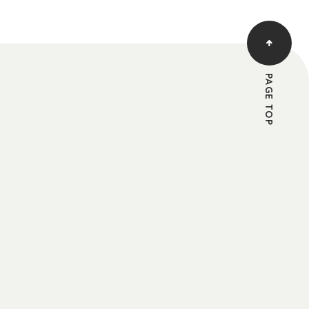
止・終了することがあります。
PAGE TOP
ことはできません。
している利用者自身による利用とみなします。
、当社は一切の責任を負わないものとします。
の下にこれを行うものとします。
に当社に連絡するものとします。
社の会員登録を解除しても、メールマガジンの
と見なした場合においては、メールマガジン登