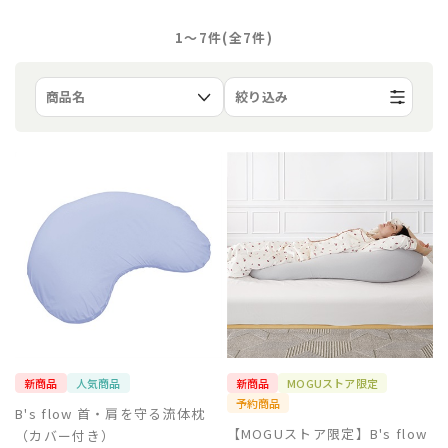
1〜7件(全
7
件)
絞り込み
新商品
人気商品
新商品
MOGUストア限定
予約商品
B's flow 首・肩を守る流体枕
【MOGUストア限定】B's flow
（カバー付き）