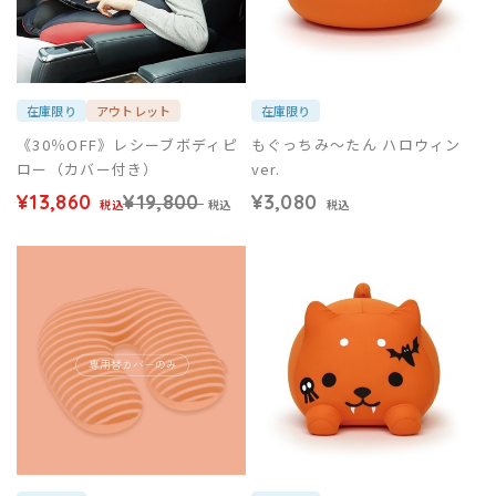
在庫限り
アウトレット
在庫限り
《30％OFF》レシーブボディピ
もぐっちみ～たん ハロウィン
ロー（カバー付き）
ver.
¥13,860
¥19,800
¥3,080
税込
税込
税込