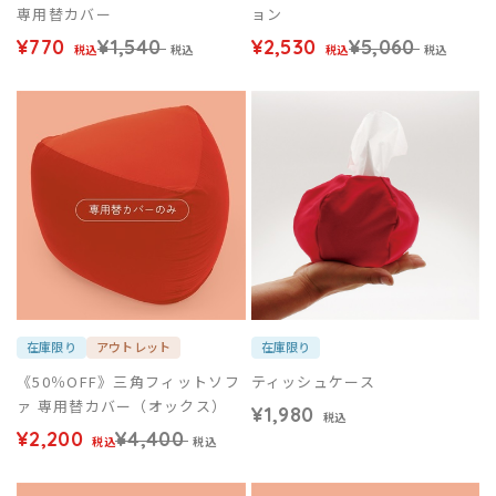
専用替カバー
ョン
¥770
¥1,540
¥2,530
¥5,060
税込
税込
税込
税込
在庫限り
アウトレット
在庫限り
《50％OFF》三角フィットソフ
ティッシュケース
ァ 専用替カバー（オックス）
¥1,980
税込
¥2,200
¥4,400
税込
税込