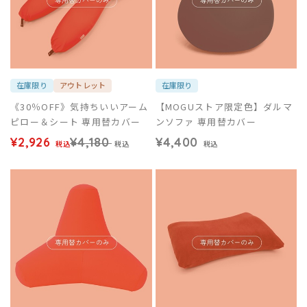
在庫限り
アウトレット
在庫限り
《30％OFF》気持ちいいアーム
【MOGUストア限定色】ダルマ
ピロー＆シート 専用替カバー
ンソファ 専用替カバー
¥2,926
¥4,180
¥4,400
税込
税込
税込