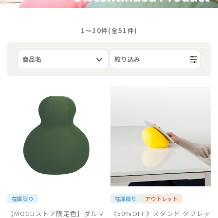
1〜20件(全
51
件)
絞り込み
在庫限り
在庫限り
アウトレット
【MOGUストア限定色】ダルマ
《50%OFF》スタンド タブレッ