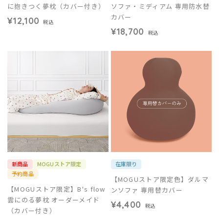
に抱きつく夢枕（カバー付き）
ソファ・ミディアム 専用防水替
カバー
¥12,100
税込
¥18,700
税込
新商品
MOGUストア限定
在庫限り
予約商品
【MOGUストア限定色】ダルマ
【MOGUストア限定】B's flow
ンソファ 専用替カバー
雲にのる夢枕 オーダーメイド
¥4,400
税込
（カバー付き）