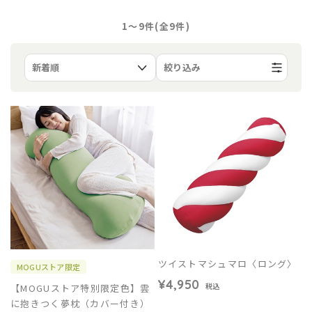
1〜9件(全
9
件)
絞り込み
ツイストマシュマロ〈ロング〉
MOGUストア限定
¥4,950
【MOGUストア特別限定色】雲
税込
に抱きつく夢枕（カバー付き）