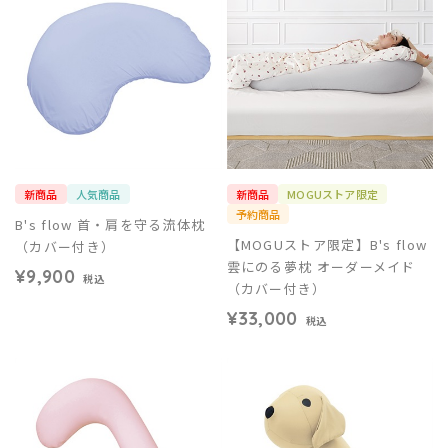
新商品
人気商品
新商品
MOGUストア限定
予約商品
B's flow 首・肩を守る流体枕
【MOGUストア限定】B's flow
（カバー付き）
雲にのる夢枕 オーダーメイド
¥9,900
税込
（カバー付き）
¥33,000
税込