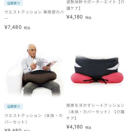
姿勢体幹サポーターエイト【介
在庫限り
護ケア】
ウエストクッション 専用替カバ
¥4,180
ー
税込
¥7,480
税込
尾骨を浮かすシートクッション
在庫限り
（本体・カバーセット）【介護
ウエストクッション（本体・カ
ケア】
バーセット）
¥4,180
税込
¥9,680