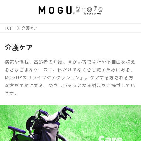
TOP
介護ケア
介護ケア
病気や怪我、高齢者の介護、障がい等で負担や不自由を抱え
るさまざまなケースに、体だけでなく心も癒すためにある、
MOGU®の『ライフケアクッション』。ケアする方される方
双方を笑顔にする、やさしい支えとなる製品をご提供してい
ます。