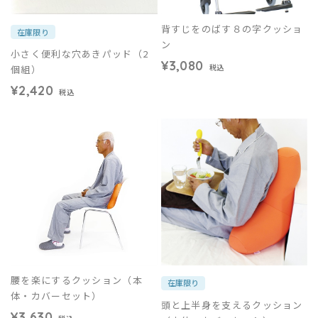
背すじをのばす８の字クッショ
在庫限り
ン
小さく便利な穴あきパッド（2
¥3,080
個組）
税込
¥2,420
税込
腰を楽にするクッション（本
在庫限り
体・カバーセット）
頭と上半身を支えるクッション
¥3,630