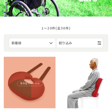
1〜20件(全
30
件)
絞り込み