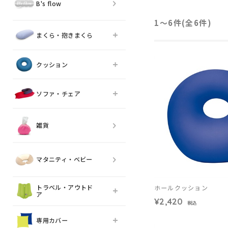
B's flow
1〜6件(全
6
件)
まくら・抱きまくら
クッション
ソファ・チェア
雑貨
マタニティ・ベビー
トラベル・アウトド
ホールクッション
ア
¥2,420
税込
専用カバー