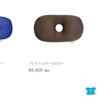
ロー
プレミアムホールピロー
¥2,420
税込
1