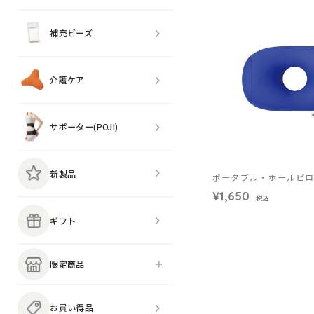
補充ビーズ
介護ケア
サポーター(POJI)
新製品
ポータブル・ホールピ
¥1,650
税込
ギフト
限定商品
お買い得品