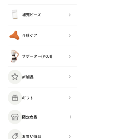
補充ビーズ
介護ケア
サポーター(POJI)
新製品
ギフト
限定商品
お買い得品