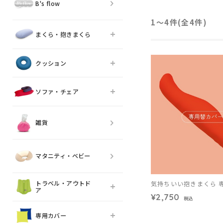
B's flow
1〜4件(全
4
件)
まくら・抱きまくら
クッション
ソファ・チェア
雑貨
マタニティ・ベビー
トラベル・アウトド
気持ちいい抱きまくら 
ア
¥2,750
税込
専用カバー