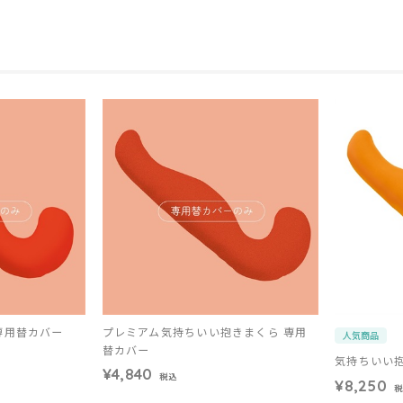
専用替カバー
プレミアム気持ちいい抱きまくら 専用
人気商品
替カバー
気持ちいい
¥4,840
税込
¥8,250
税