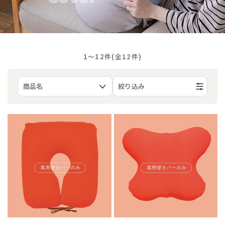
1〜12件(全
12
件)
絞り込み