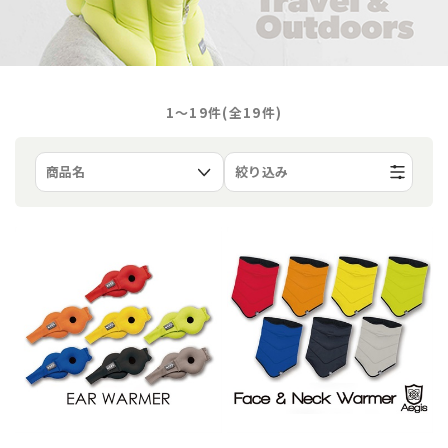
1〜19件(全
19
件)
絞り込み