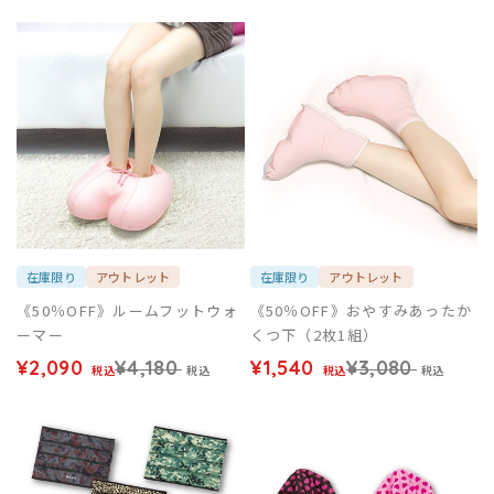
在庫限り
アウトレット
在庫限り
アウトレット
《50％OFF》ルームフットウォ
《50％OFF》おやすみあったか
ーマー
くつ下（2枚1組）
¥2,090
¥4,180
¥1,540
¥3,080
税込
税込
税込
税込