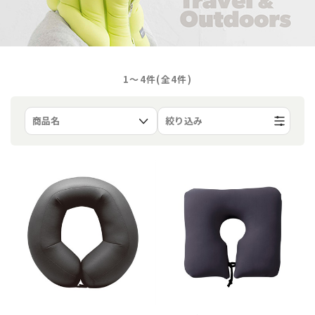
1〜4件(全
4
件)
絞り込み