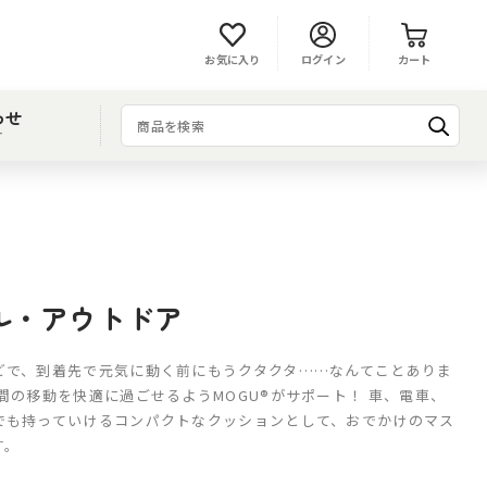
お気に入り
ログイン
カート
わせ
T
ル・アウトドア
どで、到着先で元気に動く前にもうクタクタ……なんてことありま
間の移動を快適に過ごせるようMOGU®がサポート！ 車、電車、
でも持っていけるコンパクトなクッションとして、おでかけのマス
す。