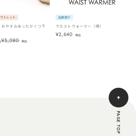
アウトレット
在庫限り
F》おやすみあったかくつ下
ウエストウォーマー（柄）
¥2,640
税込
¥3,080
込
税込
PAGE TOP