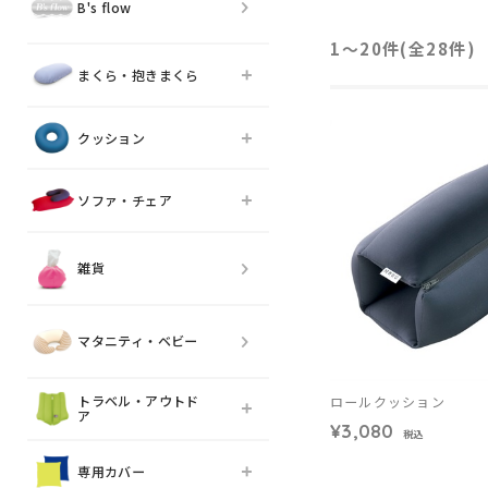
B's flow
1〜20件(全
28
件)
まくら・抱きまくら
クッション
ソファ・チェア
雑貨
マタニティ・ベビー
トラベル・アウトド
ロールクッション
ア
¥3,080
税込
専用カバー