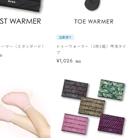
在庫限り
ォーマー（スタンダード）
トゥーウォーマー（2枚1組）甲浅タイ
プ
込
¥1,026
税込