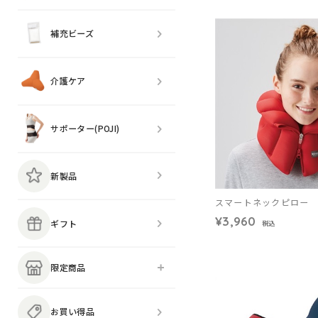
補充ビーズ
介護ケア
サポーター(POJI)
新製品
スマートネックピロー
¥3,960
ギフト
税込
限定商品
お買い得品