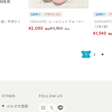
在庫限り
アウトレット
在庫限り
1組）甲深タイ
《50％OFF》ルームフットウォーマー
《50％OF
（2枚1組）
¥2,090
¥4,180
税込
税込
¥1,540
税
1
2
OTHER
FOLLOW US
メルマガ登録