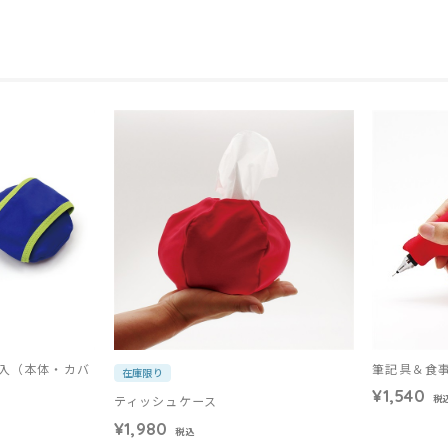
個入（本体・カバ
筆記具＆食
在庫限り
¥1,540
ティッシュケース
税
¥1,980
税込