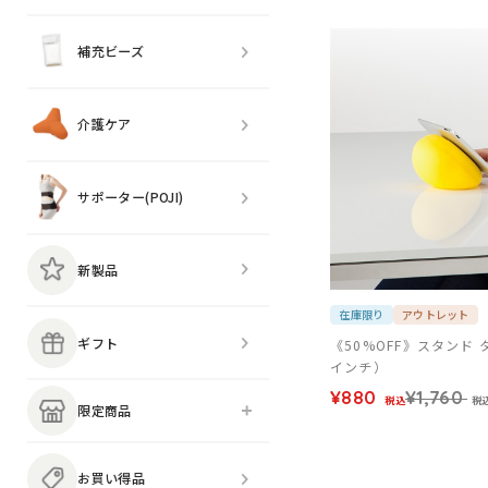
補充ビーズ
介護ケア
サポーター(POJI)
新製品
在庫限り
アウトレット
ギフト
《50%OFF》スタンド
インチ）
¥880
¥1,760
税込
税
限定商品
お買い得品