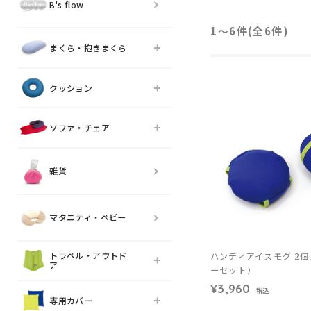
B's flow
1〜6件(全
6
件)
まくら・抱きまくら
クッション
ソファ・チェア
雑貨
マタニティ・ベビー
トラベル・アウトド
ハンディアイスモグ 2
ア
ーセット）
¥3,960
税込
専用カバー