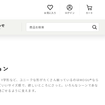
お気に入り
ログイン
カート
わせ
T
ョン
、Y字形など、ユニークな形がたくさん揃っているのはMOGU®なら
どいいサイズ感で、欲しいところにさっと。いろんなシーンであな
過ごせるように支えます。