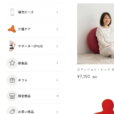
補充ビーズ
介護ケア
サポーター(POJI)
新製品
ボディジョイ・ビッグ 
¥7,150
税込
ギフト
限定商品
お買い得品