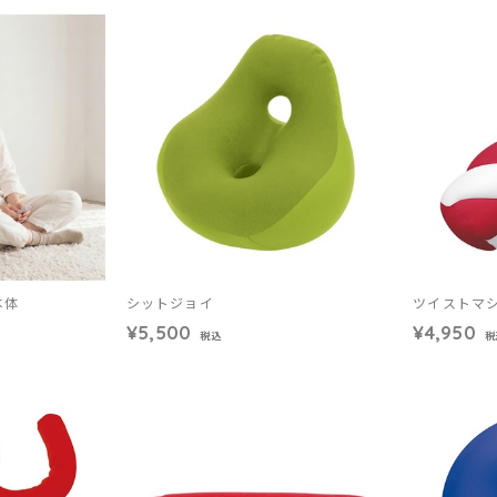
本体
シットジョイ
ツイストマ
¥5,500
¥4,950
税込
税