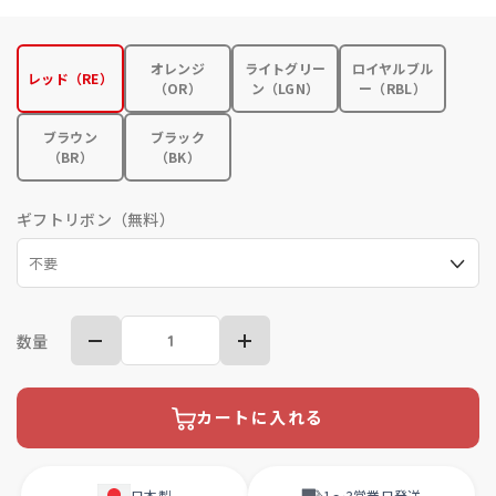
オレンジ
ライトグリー
ロイヤルブル
レッド（RE）
（OR）
ン（LGN）
ー（RBL）
ブラウン
ブラック
（BR）
（BK）
ギフトリボン（無料）
数量
カートに入れる
日本製
1〜3営業日
発送