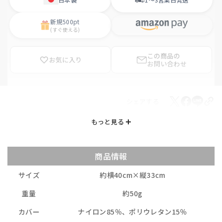
新規
500pt
(すぐ使える)
この商品の
お気に入り
お問い合わせ
シェアする
商品情報
サイズ
約横40cm×縦33cm
重量
約50g
カバー
ナイロン85％、ポリウレタン15％