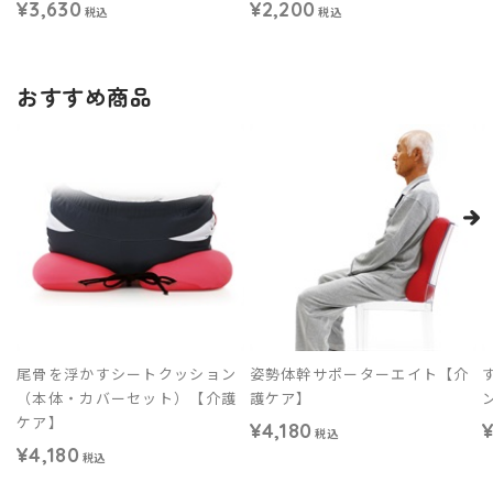
¥3,630
¥2,200
税込
税込
おすすめ商品
尾骨を浮かすシートクッション
姿勢体幹サポーターエイト【介
（本体・カバーセット）【介護
護ケア】
ケア】
¥4,180
¥
税込
¥4,180
税込