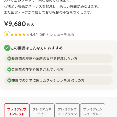
スベリ止めシートで「楽な姿勢で心地よく」！
心地よい触感がストレスを軽減し、楽しい時間が過ごせます。
また固定テープが付属しており転倒の不安をなくします。
¥9,680
税込
4.44
★
★
★
★
★
★
（9件）
レビューを見る
この商品はこんな方におすすめ
長時間の座位や臥床の負担を軽減したい方
ご家族の在宅介護をされている方
施設でのケアに適したクッションをお探しの方
プレミアムワ
プレミアムネ
プレミアムウ
プレミアムシ
インレッド
イビー
ッドブラウン
ルバーグレー