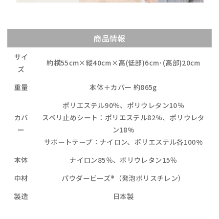
商品情報
サイ
約横55cm×縦40cm×高(低部)6cm･(高部)20cm
ズ
重量
本体＋カバー 約865g
ポリエステル90％、ポリウレタン10％
カバ
スベリ止めシート：ポリエステル82%、ポリウレタ
ー
ン18%
サポートテープ：ナイロン、ポリエステル各100%
本体
ナイロン85％、ポリウレタン15％
中材
パウダービーズ®（発泡ポリスチレン）
製造
日本製