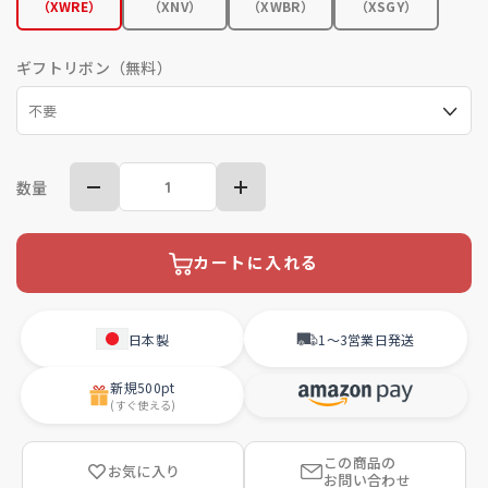
（XWRE）
（XNV）
（XWBR）
（XSGY）
ギフトリボン（無料）
数量
カートに入れる
日本製
1〜3営業日
発送
新規
500pt
(すぐ使える)
この商品の
お気に入り
お問い合わせ