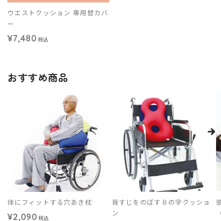
ウエストクッション 専用替カバ
ー
¥7,480
税込
おすすめ商品
体にフィットする穴あき枕
背すじをのばす８の字クッショ
ン
¥2,090
税込