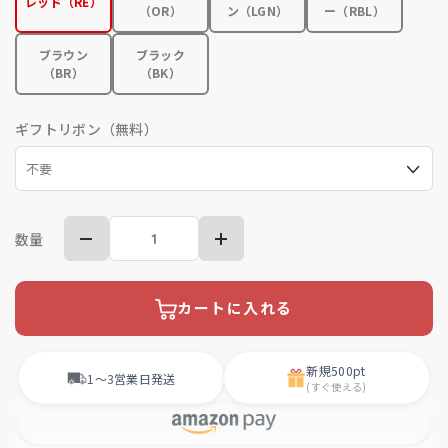
レッド（RE）
（OR）
ン（LGN）
ー（RBL）
ブラウン
ブラック
（BR）
（BK）
ギフトリボン（無料）
数量
カートに入れる
新規
500pt
1〜3営業日
発送
(すぐ使える)