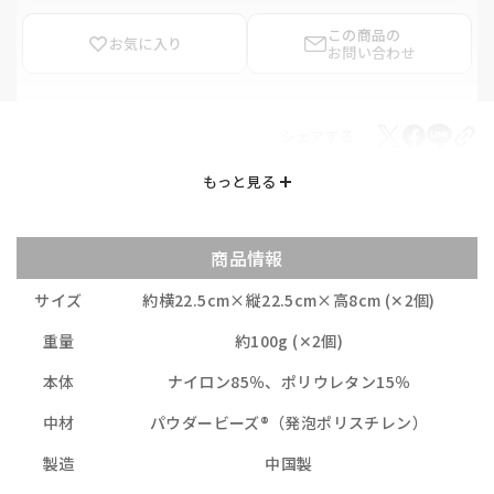
この商品の
お気に入り
お問い合わせ
シェアする
商品情報
サイズ
約横22.5cm×縦22.5cm×高8cm (✕2個)
重量
約100g (✕2個)
本体
ナイロン85％、ポリウレタン15％
中材
パウダービーズ®（発泡ポリスチレン）
製造
中国製