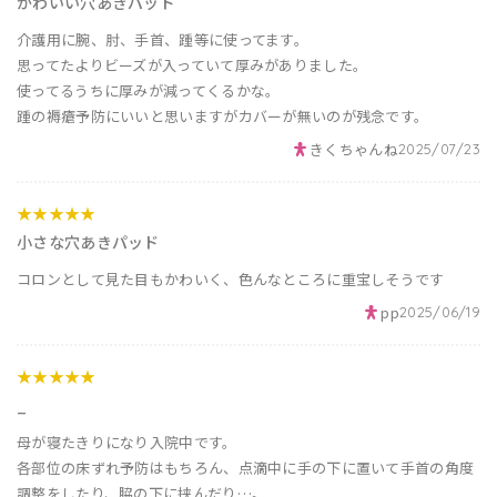
かわいい穴あきパッド
介護用に腕、肘、手首、踵等に使ってます。
思ってたよりビーズが入っていて厚みがありました。
使ってるうちに厚みが減ってくるかな。
踵の褥瘡予防にいいと思いますがカバーが無いのが残念です。
きくちゃんね
2025/07/23
★★★★★
小さな穴あきパッド
コロンとして見た目もかわいく、色んなところに重宝しそうです
pp
2025/06/19
★★★★★
_
母が寝たきりになり入院中です。
各部位の床ずれ予防はもちろん、点滴中に手の下に置いて手首の角度
調整をしたり、脇の下に挟んだり…。