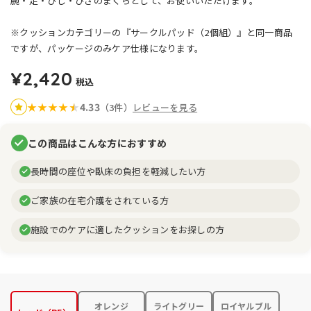
腕・足・ひじ・ひざのまくらとして、お使いいただけます。
※クッションカテゴリーの『サークルパッド（2個組）』と同一商品
ですが、パッケージのみケア仕様になります。
¥2,420
税込
4.33
★
★
★
★
★
★
（3件）
レビューを見る
この商品はこんな方におすすめ
長時間の座位や臥床の負担を軽減したい方
ご家族の在宅介護をされている方
施設でのケアに適したクッションをお探しの方
オレンジ
ライトグリー
ロイヤルブル