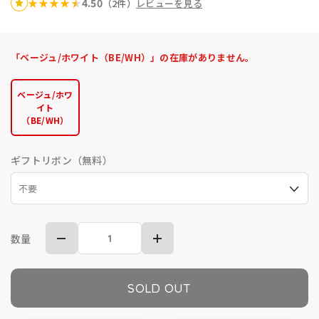
4.50
★
★
★
★
★
★
（2件）
レビューを見る
「ベージュ/ホワイト（BE/WH）」の在庫がありません。
ベージュ/ホワ
イト
（BE/WH）
ギフトリボン（無料）
数量
SOLD OUT