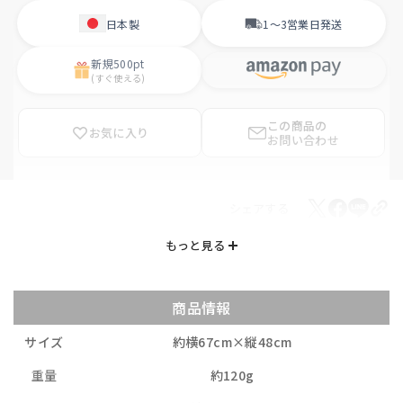
日本製
1〜3営業日
発送
新規
500pt
(すぐ使える)
この商品の
お気に入り
お問い合わせ
シェアする
商品情報
サイズ
約横67cm×縦48cm
重量
約120g