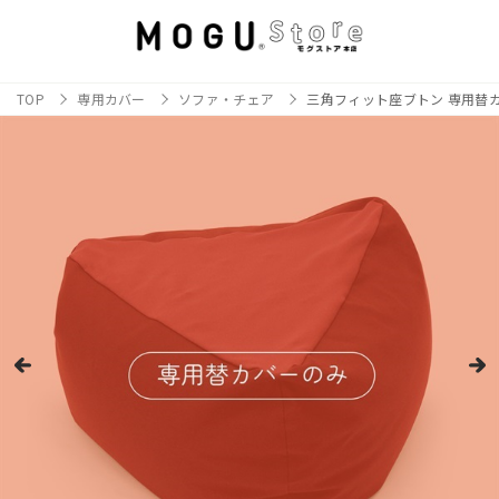
TOP
専用カバー
ソファ・チェア
三角フィット座ブトン 専用替