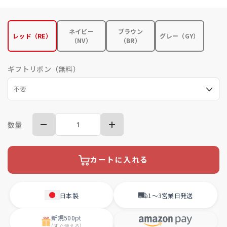
ネイビー
ブラウン
レッド（RE）
グレー（GY）
（NV）
（BR）
ギフトリボン（無料）
数量
カートに入れる
日本製
1〜3営業日
発送
新規
500pt
(すぐ使える)