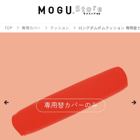
TOP
専用カバー
クッション
ロングポムポムクッション 専用替