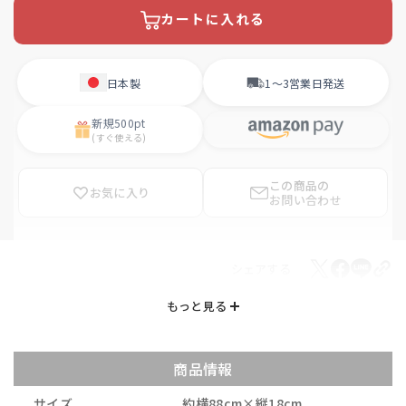
カートに入れる
日本製
1〜3営業日
発送
新規
500pt
(すぐ使える)
この商品の
お気に入り
お問い合わせ
シェアする
商品情報
サイズ
約横88
cm×縦18cm