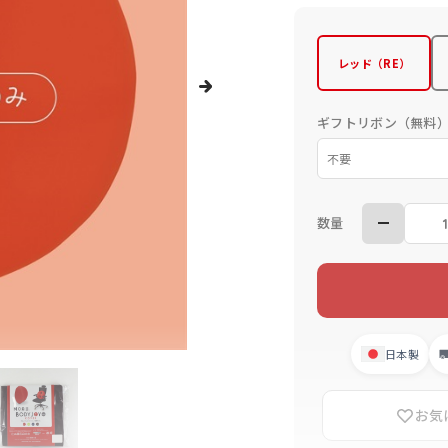
レッド（RE）
ギフトリボン（無料
数量
日本製
お気