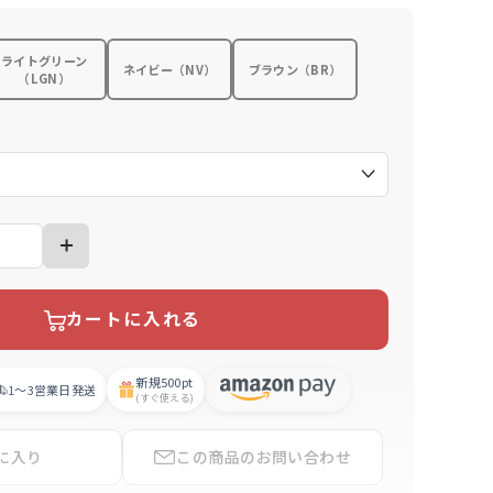
ライトグリーン
ネイビー（NV）
ブラウン（BR）
（LGN）
）
カートに入れる
新規
500pt
1〜3営業日
発送
(すぐ使える)
に入り
この商品の
お問い合わせ