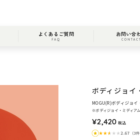
よくあるご質問
お問い合
FAQ
CONTAC
ボディジョイ
MOGU(R)ボディジョ
※ボディジョイ・ミディア
¥2,420
税込
★
★
★
★
★
★
2.67
（3