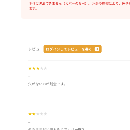
本体は洗濯できません（カバーのみ可）。
水分や摩擦により、色落
ます。
レビュー
ログインしてレビューを書く
★★★
★★
_
穴がないのが残念です。
★★
★★★
_
そのままだと傷みそうでカバー購入