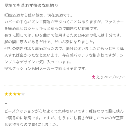
夏場でも蒸れず快適な肌触り
妊娠25週から使い始め、現在28週です。
カバーの中心がズレて両端がモタつくことはありますが、ファスナー
を締め直せばシャッキっと戻るので問題ない範囲です。
長さに関しては、脚を曲げて使用するため164cmの私には十分です。
脚の間に厚みがあるだけで、だいぶ楽になりました。
他社の抱き枕より高価だったので、随分と迷いましたがもっと早く購
入すれば良かったなと思います。存在感バッチリな抱き枕ですが、シ
ンプルなデザインで気に入っています。
授乳クッションも同メーカーで揃える予定です。
えり
2025/06/25
★★★★
★
_
ビーズクッションが心地よくて気持ちいいです！妊婦なので股に挟ん
で寝るのに最高です。ですが、もうすこし長さがほしかったのが正直
な気持ちなので星4にしました。