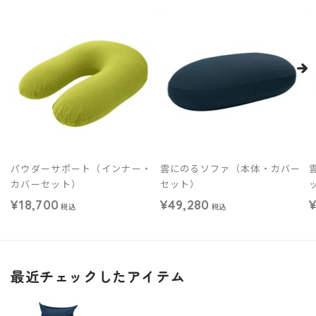
埼玉県
家電住まいる館
東京都
LA
東京都
YAMADA N
広島県
L
パウダーサポート（インナー・
雲にのるソファ（本体・カバー
カバーセット）
セット）
¥18,700
¥49,280
¥
税込
税込
熊本県
家電住まいる館
最近チェックしたアイテム