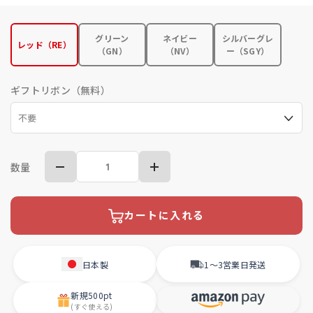
グリーン
ネイビー
シルバーグレ
レッド（RE）
（GN）
（NV）
ー（SGY）
ギフトリボン（無料）
数量
カートに入れる
日本製
1〜3営業日
発送
新規
500pt
(すぐ使える)