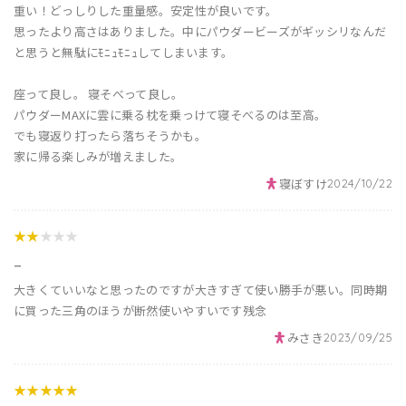
重い！どっしりした重量感。安定性が良いです。
思ったより高さはありました。中にパウダービーズがギッシリなんだ
と思うと無駄にﾓﾆｭﾓﾆｭしてしまいます。
座って良し。 寝そべって良し。
パウダーMAXに雲に乗る枕を乗っけて寝そべるのは至高。
でも寝返り打ったら落ちそうかも。
家に帰る楽しみが増えました。
寝ぼすけ
2024/10/22
★★
★★★
_
大きくていいなと思ったのですが大きすぎて使い勝手が悪い。同時期
に買った三角のほうが断然使いやすいです残念
みさき
2023/09/25
★★★★★