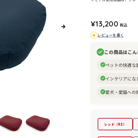
¥13,200
税込
レビューを書く
この商品はこん
ペットの快適な
インテリアにな
愛犬・愛猫への
レッド（RE）