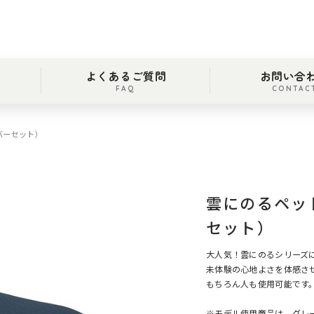
よくあるご質問
お問い合
FAQ
CONTAC
バーセット）
雲にのるペッ
セット）
大人気！雲にのるシリーズ
未体験の心地よさを体感さ
もちろん人も使用可能です
※モデル使用商品は、グレー