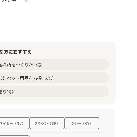
な方におすすめ
居場所をつくりたい方
じむペット用品をお探しの方
贈り物に
ネイビー（NV）
ブラウン（BR）
グレー（GY）