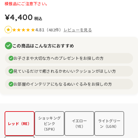
模倣品にご注意下さい。
¥4,400
税込
4.81
★
★
★
★
★
（482件）
レビューを見る
この商品はこんな方におすすめ
お子さまや大切な方へのプレゼントをお探しの方
見ているだけで癒されるかわいいクッションがほしい方
お部屋のインテリアにもなるぬいぐるみをお探しの方
ショッキング
イエロー
ライトグリー
レッド（RE）
ピンク
（YE）
ン（LGN）
（SPK）