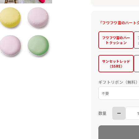
「フワフワ雲のハートク
フワフワ雲のハー
トクッション
サンセットレッド
（SSRE）
ギフトリボン（無料
数量