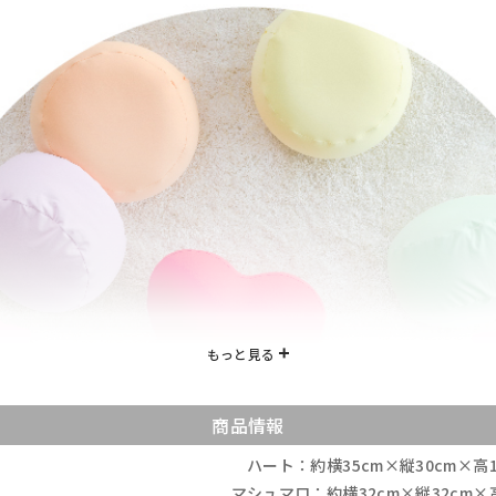
商品情報
ハート：約横35cm×縦30cm×高1
マシュマロ：約横32cm×縦32cm×高