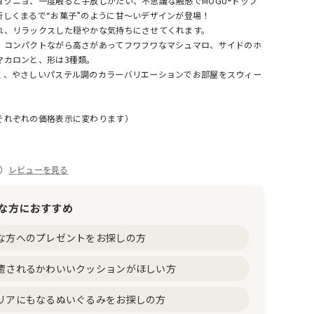
ョグニョ、一度触ると手放しがたい、不思議な触感でMOGU®トップ
新しくまるで“お菓子”のように甘〜いデザインが登場！
れ、リラックスした穏やかな気持ちにさせてくれます。
、コンパクトながら高さがあってフワフワなマシュマロ、サイドのホ
マカロンと、形は3種類。
く、やさしいパステル調のカラーバリエーションでお部屋をスウィー
それぞれの価格表示に変わります）
件）
レビューを見る
な方におすすめ
な方へのプレゼントをお探しの方
癒されるかわいいクッションがほしい方
リアにもなるぬいぐるみをお探しの方