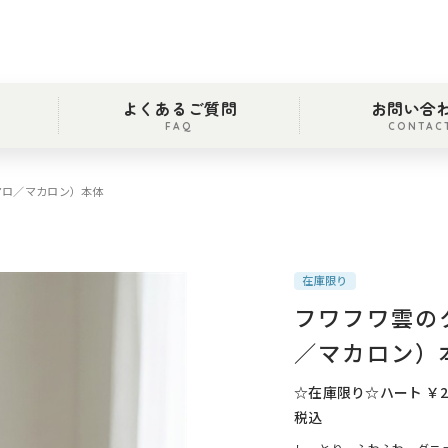
よくあるご質問
お問い合
FAQ
CONTAC
マロ／マカロン）本体
在庫限り
フワフワ雲の
／マカロン）
☆在庫限り☆ハート ￥2,4
税込