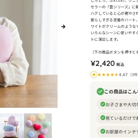
しっとり、ふわふわ、グニ
セラーの「雲シリーズ」に
ハグしていると心が癒やさ
愛らしすぎる定番のハート
ワイトがクリームのような
いろんなシーンに使いやす
トに演出します。
（下の商品ボタンを押すと
¥2,420
税込
★
★
★
★
★
★
4.67
（3
この商品はこん
お子さまや大切
見ているだけで
お部屋のインテ