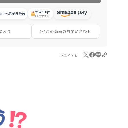
新規
500pt
1〜3営業日
発送
(すぐ使える)
に入り
この商品の
お問い合わせ
シェアする