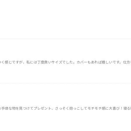
つく感じですが、私には丁度良いサイズでした。カバーもあれば嬉しいです。仕方
お手頃な物を見つけてプレゼント、さっそく抱っこしてモチモチ感に大喜び！寝る