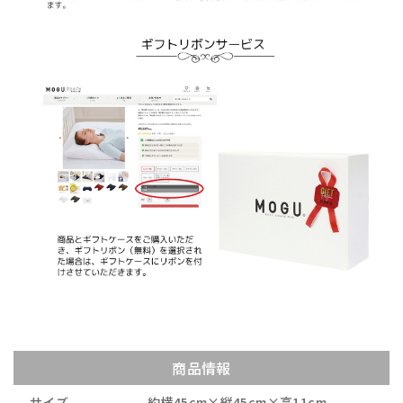
商品情報
サイズ
約横45cm×縦45cm×高11cm