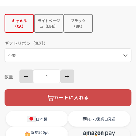
キャメル
ライトベージ
ブラック
（CA）
ュ（LBE）
（BK）
ギフトリボン（無料）
数量
カートに入れる
日本製
1〜3営業日
発送
新規
500pt