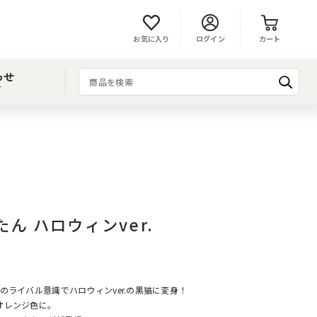
お気に入り
ログイン
カート
わせ
T
ん ハロウィンver.
のライバル意識でハロウィンver.の黒猫に変身！
オレンジ色に。