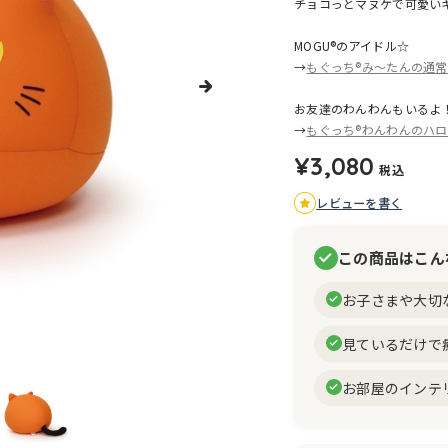
チョコっとマヌケで可愛い
MOGU®のアイドル☆
→
もぐっち®み～たんの通
お友達のわんわんもいるよ
→
もぐっち®わんわんのハ
¥3,080
税込
レビューを書く
この商品はこん
お子さまや大切
見ているだけで
お部屋のインテ