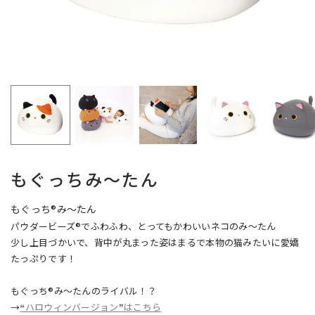
もぐっちみ～たん
もぐっち®み～たん
パウダービーズ®でふわふわ、とってもかわいいネコのみ～たん
少し上目づかいで、背中が丸まった姿はまるで本物の猫みたいに愛嬌
たっぷりです！
もぐっち®み～たんのライバル！？
→
❝ハロウィンバージョン❞はこちら