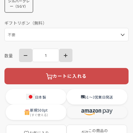
シルバーグレ
ー（SGY）
ギフトリボン（無料）
数量
カートに入れる
日本製
1〜3営業日
発送
新規
500pt
(すぐ使える)
この商品の
お気に入り