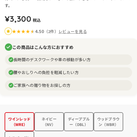
す。
¥3,300
税込
4.50
★
★
★
★
★
★
（2件）
レビューを見る
この商品はこんな方におすすめ
長時間のデスクワークや車の移動が多い方
腰やおしりへの負担を軽減したい方
ご家族への贈り物をお探しの方
ワインレッド
ネイビー
ディープブル
ウッドブラウ
（WRE）
（NV）
ー（DBL）
ン（WBR）