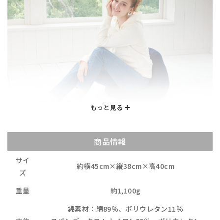
商品情報
サイ
約横45cm×縦38cm×高40cm
ズ
重量
約1,100g
綿素材：綿89％、ポリウレタン11％