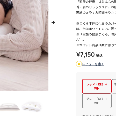
「家族の健康」はみんなの願
首・肩のリラックスに、お
家族のおやすみ時間をやさ
※まくら本体に付属のカバ
は、色はホワイトのみ、現
※「家族の健康まくら」専
ん）。
※本セット商品は数に限り
¥7,150
税込
レビューを書く
レッド（RE）＋
WH
グレー（GY）＋
WH