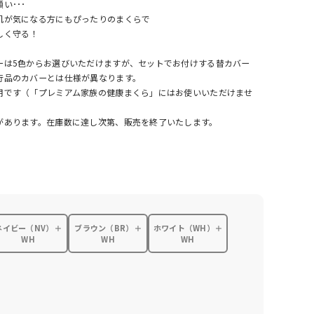
い･･･
肌が気になる方にもぴったりのまくらで
しく守る！
ーは5色からお選びいただけますが、セットでお付けする替カバー
行品のカバーとは仕様が異なります。
用です（「プレミアム家族の健康まくら」にはお使いいただけませ
があります。在庫数に達し次第、販売を終了いたします。
ネイビー（NV）＋
ブラウン（BR）＋
ホワイト（WH）＋
WH
WH
WH