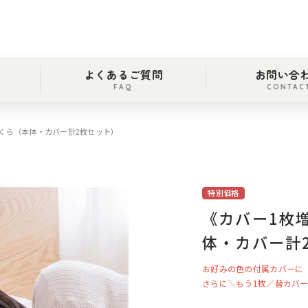
よくあるご質問
お問い合
FAQ
CONTAC
くら（本体・カバー計2枚セット）
特別価格
《カバー1枚
体・カバー計
お好みの色の付属カバーに
さらに＼もう1枚／替カバ