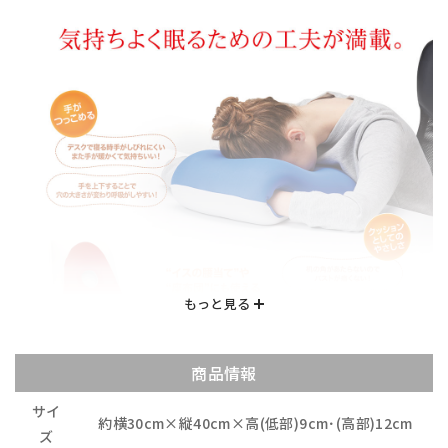
商品情報
サイ
約横30cm×縦40cm×高(低部)9cm･(高部)12cm
ズ