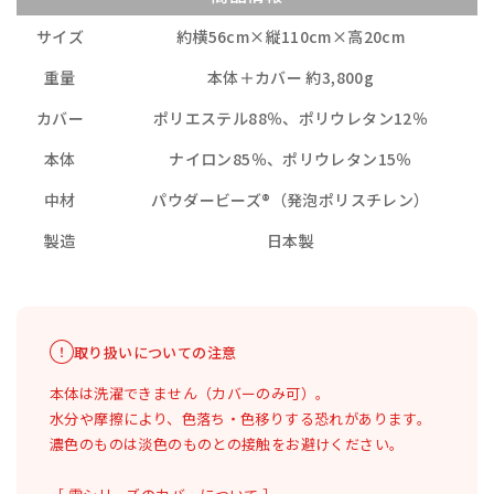
サイズ
約横56cm×縦110cm×高20cm
重量
本体＋カバー 約3,800g
カバー
ポリエステル88％、ポリウレタン12％
本体
ナイロン85％、ポリウレタン15％
中材
パウダービーズ®（発泡ポリスチレン）
製造
日本製
取り扱いについての注意
本体は洗濯できません（カバーのみ可）。
水分や摩擦により、色落ち・色移りする恐れがあります。
濃色のものは淡色のものとの接触をお避けください。