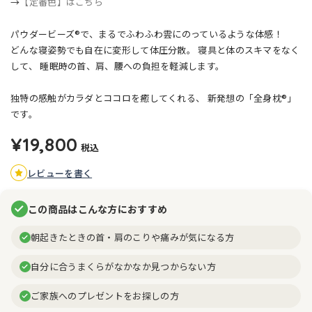
→
【定番色】はこちら
パウダービーズ®で、まるでふわふわ雲にのっているような体感！
どんな寝姿勢でも自在に変形して体圧分散。
寝具と体のスキマをなく
して、
睡眠時の首、肩、腰への負担を軽減します。
独特の感触がカラダとココロを癒してくれる、
新発想の「全身枕®」
です。
¥19,800
税込
レビューを書く
この商品はこんな方におすすめ
朝起きたときの首・肩のこりや痛みが気になる方
自分に合うまくらがなかなか見つからない方
ご家族へのプレゼントをお探しの方