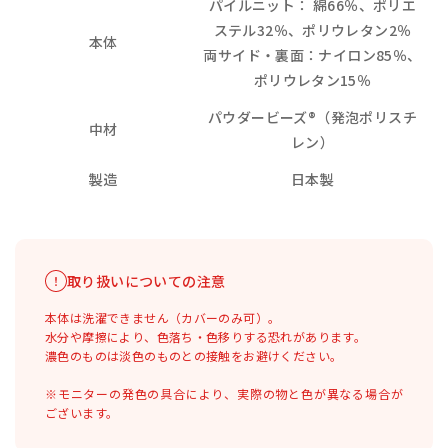
パイルニット： 綿66％、ポリエ
ステル32％、ポリウレタン2％
本体
両サイド・裏面：ナイロン85％、
ポリウレタン15％
パウダービーズ®（発泡ポリスチ
中材
レン）
製造
日本製
取り扱いについての注意
本体は洗濯できません（カバーのみ可）。
水分や摩擦により、色落ち・色移りする恐れがあります。
濃色のものは淡色のものとの接触をお避けください。
※モニターの発色の具合により、実際の物と色が異なる場合が
ございます。