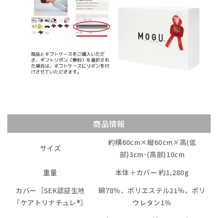
商品情報
約横60cm×縦60cm×高(低
サイズ
部)3cm･(高部)10cm
重量
本体＋カバー 約1,280g
カバー［SEK認証生地
綿78％、ポリエステル21％、ポリ
「ケアトリナチュレ®］
ウレタン1％