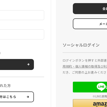
会
メー
ソーシャルログイン
）
ログインボタンを押すと外部連
用規約・個人情報の取得及び利
だき、ご同意の上お進みくださ
れた方
※LINE
方はこちら