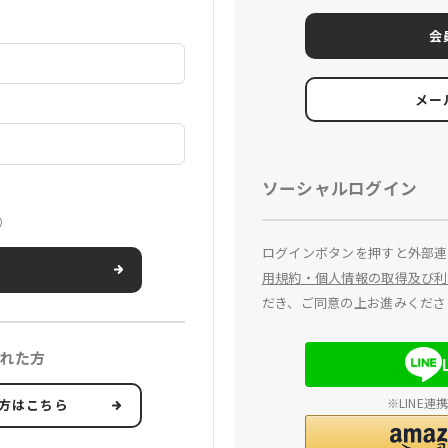
会
メー
ソーシャルログイン
）
ログインボタンを押すと外部連
用規約・個人情報の取得及び利
だき、ご同意の上お進みくださ
れた方
※LINE
方はこちら