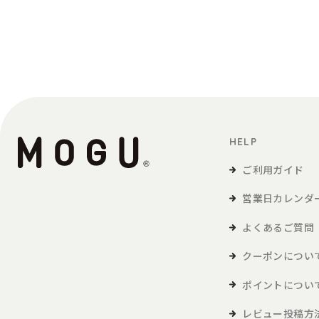
定義
「利用者」とは、本サービスの閲覧または本
「商品等」とは、本サービスを利用して、利
本サービスの利用
HELP
1．利用者は、本規約に同意の上、本規約およ
2．利用者が未成年の場合、法定代理人の同意
ご利用ガイド
営業日カレンダ
会員
よくあるご質問
1．利用者は、本サービスを利用するにあたり
2．本サービスにおいては、登録希望者が本規
クーポンについ
会員登録が完了するものとします。
3．当社は、利用登録の申請者に以下の事由が
ポイントについ
・利用登録の申請に際して虚偽の事項を
レビュー投稿方
・本規約に違反したことがある者からの