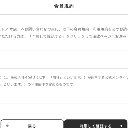
会員規約
Uストア 本店」へお問い合わせの前に、以下の会員規約・利用規約を必ずお読
いただける方は、「同意して確認する」をクリックして確認ページへお進み
）は、株式会社MOGU（以下、「当社」といいます。）が運営する公式オンライン
「本サービス」といいます。）の利用条件を定めるものです。
に関し、当社および第3条で定義する利用者に適用されるものとします。
他の事情により、本規約を変更する必要が生じた場合には、適用法令に従い、本
、本規約を変更する旨、変更後の本規約の内容および変更の効力発生日を利用者に
戻る
同意して確認する