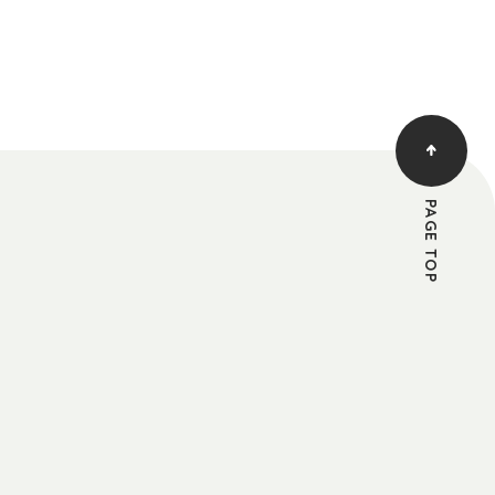
PAGE TOP
す。
る承認を登録希望者に通知することによって、
ては一切の開示義務を負わないものとします。