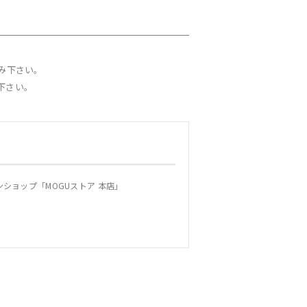
み下さい。
下さい。
ショップ「MOGUストア 本店」
規約を変更することができます。この場合、当
通知します。