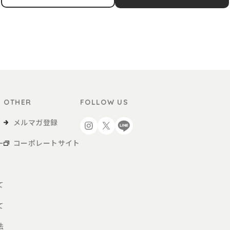
サービスによる商品の購入など、本サービスの利用を行う方をいいます。
用者が購入する商品および各種サービスをいい、販促品を含みます。。
OTHER
FOLLOW US
び当社が別途定めるご利用ガイドなどに従い、本サービスを利用するものとしま
を得た上で、本サービスを利用するものとします。
メルマガ登録
ー
コーポレートサイト
、会員登録申請を行うものとします。
約に同意の上、当社の定める方法によって利用登録を申請し、当社がこれに対す
て
あると判断した場合、利用登録の申請を承認しないことがあり、その理由につい
て
届け出た場合
法
申請である場合