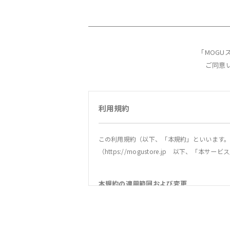
「MOG
ご同意
利用規約
この利用規約（以下、「本規約」といいます。
（https://mogustore.jp 以下、
本規約の適用範囲および変更
1．本規約は本サービスの提供およびその利用
2．当社は、法令の改正、社会情勢の変化その
社は、本サイトへの掲載等の方法により