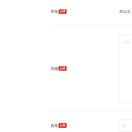
件名
商品名 
内容
氏名