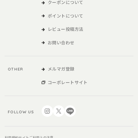
および各種サービスをいい、販促品を含みます。。
クーポンについて
ポイントについて
本サービスの利用
レビュー投稿方法
1．利用者は、本規約に同意の上、本規約および当社が別途定める
ご利用ガイドなどに従い、本サービスを利用するものとしま
お問い合わせ
す。
2．利用者が未成年の場合、法定代理人の同意を得た上で、本サー
ビスを利用するものとします。
メルマガ登録
OTHER
会員
コーポレートサイト
1．利用者は、本サービスを利用するにあたり、会員登録申請を行
うものとします。
2．本サービスにおいては、登録希望者が本規約に同意の上、当社
FOLLOW US
の定める方法によって利用登録を申請し、当社がこれに対す
る承認を登録希望者に通知することによって、会員登録が完
了するものとします。
3．当社は、利用登録の申請者に以下の事由があると判断した場
利用規約
サイトご利用上の注意