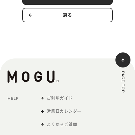
す。
戻る
本規約の適用範囲および変更
1．本規約は本サービスの提供およびその利用に関し、当社および
第3条で定義する利用者に適用されるものとします。
2．当社は、法令の改正、社会情勢の変化その他の事情により、本
規約を変更する必要が生じた場合には、適用法令に従い、本
規約を変更することができます。この場合、当社は、本サイ
トへの掲載等の方法により、本規約を変更する旨、変更後の
PAGE TOP
本規約の内容および変更の効力発生日を利用者に通知しま
す。
ご利用ガイド
HELP
定義
営業日カレンダー
「利用者」とは、本サービスの閲覧または本サービスによる商品
の購入など、本サービスの利用を行う方をいいます。
よくあるご質問
「商品等」とは、本サービスを利用して、利用者が購入する商品