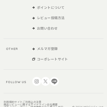
ポイントについて
本サービスの利用
レビュー投稿方法
1．利用者は、本規約に同意の上、本規約および当社が別途定める
ご利用ガイドなどに従い、本サービスを利用するものとしま
お問い合わせ
す。
2．利用者が未成年の場合、法定代理人の同意を得た上で、本サー
ビスを利用するものとします。
メルマガ登録
OTHER
会員
コーポレートサイト
1．利用者は、本サービスを利用するにあたり、会員登録申請を行
うものとします。
2．本サービスにおいては、登録希望者が本規約に同意の上、当社
FOLLOW US
の定める方法によって利用登録を申請し、当社がこれに対す
る承認を登録希望者に通知することによって、会員登録が完
了するものとします。
3．当社は、利用登録の申請者に以下の事由があると判断した場
利用規約
サイトご利用上の注意
商品レビューに関するガイドライン
会社概要
© 2026 MOGU Co.,Ltd.