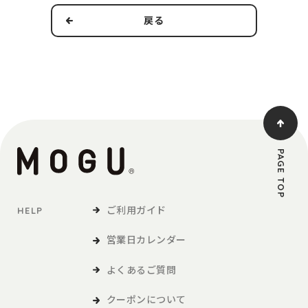
戻る
本規約の適用範囲および変更
1．本規約は本サービスの提供およびその利用に関し、当社および
第3条で定義する利用者に適用されるものとします。
2．当社は、法令の改正、社会情勢の変化その他の事情により、本
規約を変更する必要が生じた場合には、適用法令に従い、本
規約を変更することができます。この場合、当社は、本サイ
トへの掲載等の方法により、本規約を変更する旨、変更後の
PAGE TOP
本規約の内容および変更の効力発生日を利用者に通知しま
す。
ご利用ガイド
HELP
定義
営業日カレンダー
「利用者」とは、本サービスの閲覧または本サービスによる商品
の購入など、本サービスの利用を行う方をいいます。
よくあるご質問
「商品等」とは、本サービスを利用して、利用者が購入する商品
および各種サービスをいい、販促品を含みます。。
クーポンについて