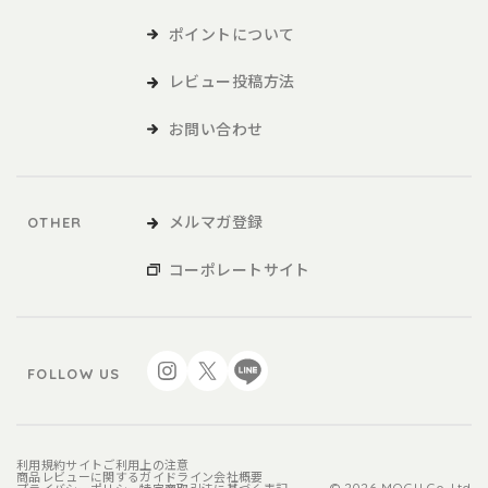
ポイントについて
本サービスの利用
レビュー投稿方法
1．利用者は、本規約に同意の上、本規約および当社が別途定める
ご利用ガイドなどに従い、本サービスを利用するものとしま
お問い合わせ
す。
2．利用者が未成年の場合、法定代理人の同意を得た上で、本サー
ビスを利用するものとします。
メルマガ登録
OTHER
会員
コーポレートサイト
1．利用者は、本サービスを利用するにあたり、会員登録申請を行
うものとします。
2．本サービスにおいては、登録希望者が本規約に同意の上、当社
FOLLOW US
の定める方法によって利用登録を申請し、当社がこれに対す
る承認を登録希望者に通知することによって、会員登録が完
了するものとします。
3．当社は、利用登録の申請者に以下の事由があると判断した場
利用規約
サイトご利用上の注意
商品レビューに関するガイドライン
会社概要
© 2026 MOGU Co.,Ltd.