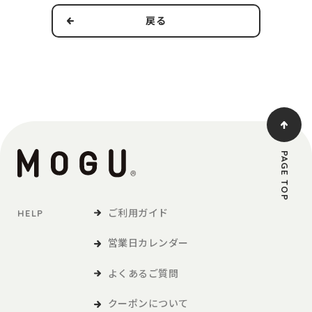
戻る
本規約の適用範囲および変更
1．本規約は本サービスの提供およびその利用に関し、当社および
第3条で定義する利用者に適用されるものとします。
2．当社は、法令の改正、社会情勢の変化その他の事情により、本
規約を変更する必要が生じた場合には、適用法令に従い、本
規約を変更することができます。この場合、当社は、本サイ
トへの掲載等の方法により、本規約を変更する旨、変更後の
PAGE TOP
本規約の内容および変更の効力発生日を利用者に通知しま
す。
ご利用ガイド
HELP
定義
営業日カレンダー
「利用者」とは、本サービスの閲覧または本サービスによる商品
の購入など、本サービスの利用を行う方をいいます。
よくあるご質問
「商品等」とは、本サービスを利用して、利用者が購入する商品
および各種サービスをいい、販促品を含みます。。
クーポンについて