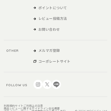
ポイントについて
本サービスの利用
レビュー投稿方法
1．利用者は、本規約に同意の上、本規約および当社が別途定める
ご利用ガイドなどに従い、本サービスを利用するものとしま
お問い合わせ
す。
2．利用者が未成年の場合、法定代理人の同意を得た上で、本サー
ビスを利用するものとします。
メルマガ登録
OTHER
会員
コーポレートサイト
1．利用者は、本サービスを利用するにあたり、会員登録申請を行
うものとします。
2．本サービスにおいては、登録希望者が本規約に同意の上、当社
FOLLOW US
の定める方法によって利用登録を申請し、当社がこれに対す
る承認を登録希望者に通知することによって、会員登録が完
了するものとします。
3．当社は、利用登録の申請者に以下の事由があると判断した場
利用規約
サイトご利用上の注意
商品レビューに関するガイドライン
会社概要
© 2026 MOGU Co.,Ltd.