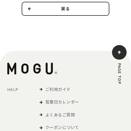
戻る
本規約の適用範囲および変更
1．本規約は本サービスの提供およびその利用に関し、当社および
第3条で定義する利用者に適用されるものとします。
2．当社は、法令の改正、社会情勢の変化その他の事情により、本
規約を変更する必要が生じた場合には、適用法令に従い、本
規約を変更することができます。この場合、当社は、本サイ
トへの掲載等の方法により、本規約を変更する旨、変更後の
PAGE TOP
本規約の内容および変更の効力発生日を利用者に通知しま
す。
ご利用ガイド
HELP
定義
営業日カレンダー
「利用者」とは、本サービスの閲覧または本サービスによる商品
の購入など、本サービスの利用を行う方をいいます。
よくあるご質問
「商品等」とは、本サービスを利用して、利用者が購入する商品
および各種サービスをいい、販促品を含みます。。
クーポンについて