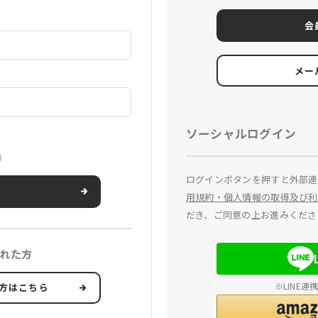
会
メー
ソーシャルログイン
）
ログインボタンを押すと外部連
用規約・個人情報の取得及び利
だき、ご同意の上お進みくださ
れた方
※LINE
方はこちら