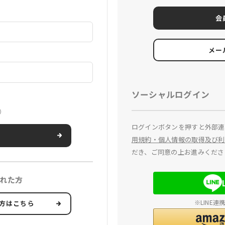
会
メー
ソーシャルログイン
）
ログインボタンを押すと外部連
用規約・個人情報の取得及び利
だき、ご同意の上お進みくださ
れた方
※LINE
方はこちら