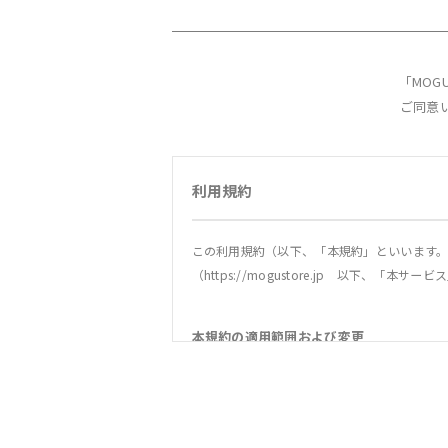
「MO
ご同意
利用規約
この利用規約（以下、「本規約」といいます。
（https://mogustore.jp 以下、
本規約の適用範囲および変更
1．本規約は本サービスの提供およびその利用
2．当社は、法令の改正、社会情勢の変化その
社は、本サイトへの掲載等の方法により