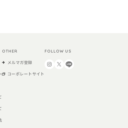
サービスによる商品の購入など、本サービスの利用を行う方をいいます。
用者が購入する商品および各種サービスをいい、販促品を含みます。。
OTHER
FOLLOW US
び当社が別途定めるご利用ガイドなどに従い、本サービスを利用するものとしま
を得た上で、本サービスを利用するものとします。
メルマガ登録
ー
コーポレートサイト
、会員登録申請を行うものとします。
約に同意の上、当社の定める方法によって利用登録を申請し、当社がこれに対す
て
あると判断した場合、利用登録の申請を承認しないことがあり、その理由につい
て
届け出た場合
法
申請である場合