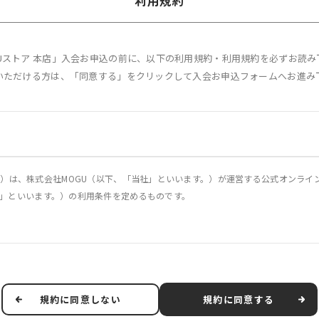
利用規約
GUストア 本店」入会お申込の前に、以下の利用規約・利用規約を必ずお読み
いただける方は、「同意する」をクリックして入会お申込フォームへお進み
）は、株式会社MOGU（以下、「当社」といいます。）が運営する公式オンライン
「本サービス」といいます。）の利用条件を定めるものです。
に関し、当社および第3条で定義する利用者に適用されるものとします。
他の事情により、本規約を変更する必要が生じた場合には、適用法令に従い、本
、本規約を変更する旨、変更後の本規約の内容および変更の効力発生日を利用者に
規約に同意しない
規約に同意する