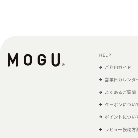
定義
「利用者」とは、本サービスの閲覧または本
「商品等」とは、本サービスを利用して、利
本サービスの利用
HELP
1．利用者は、本規約に同意の上、本規約およ
2．利用者が未成年の場合、法定代理人の同意
ご利用ガイド
営業日カレンダ
会員
よくあるご質問
1．利用者は、本サービスを利用するにあたり
2．本サービスにおいては、登録希望者が本規
クーポンについ
会員登録が完了するものとします。
3．当社は、利用登録の申請者に以下の事由が
ポイントについ
・利用登録の申請に際して虚偽の事項を
レビュー投稿方
・本規約に違反したことがある者からの