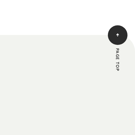
PAGE TOP
す。
る承認を登録希望者に通知することによって、
ては一切の開示義務を負わないものとします。