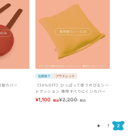
在庫限り
アウトレット
用替カバー
《50％OFF》ひっぱって使うのびるシー
トクッション 専用すべりにくいカバー
¥1,100
¥2,200
税込
税込
1
2