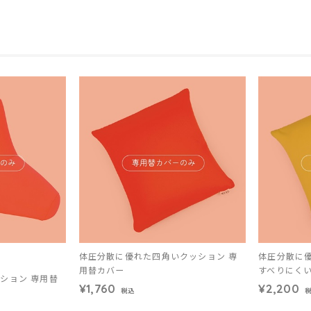
体圧分散に優れた四角いクッション 専
体圧分散に
用替カバー
すべりにく
ション 専用替
¥1,760
¥2,200
税込