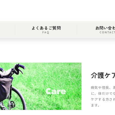
よくあるご質問
お問い合
FAQ
CONTAC
介護ケ
病気や怪我、
に、体だけで
ケアする方さ
ます。