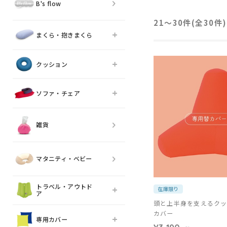
B's flow
21〜30件(全
30
件)
まくら・抱きまくら
クッション
ソファ・チェア
雑貨
マタニティ・ベビー
トラベル・アウトド
在庫限り
ア
頭と上半身を支えるクッ
カバー
専用カバー