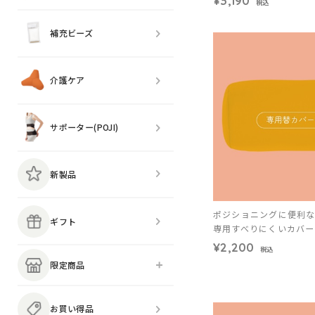
¥3,190
税込
補充ビーズ
介護ケア
サポーター(POJI)
新製品
ポジショニングに便利
ギフト
専用すべりにくいカバー
¥2,200
税込
限定商品
お買い得品