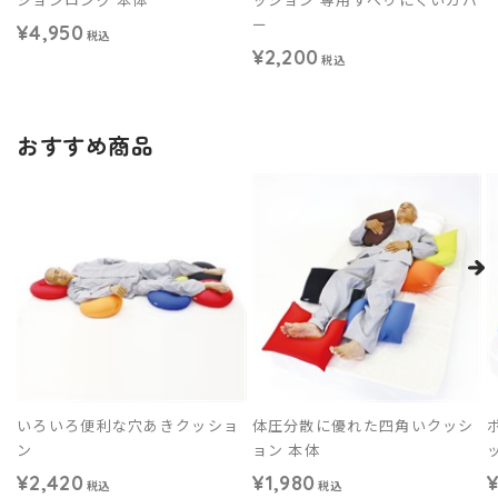
ー
¥4,950
税込
¥2,200
税込
おすすめ商品
いろいろ便利な穴あきクッショ
体圧分散に優れた四角いクッシ
ン
ョン 本体
¥2,420
¥1,980
¥
税込
税込