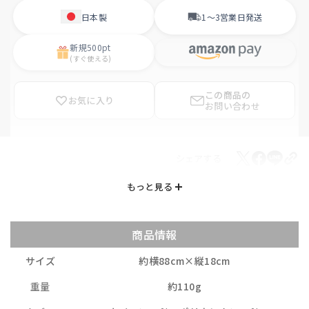
日本製
1〜3営業日
発送
新規
500pt
(すぐ使える)
この商品の
お気に入り
お問い合わせ
シェアする
商品情報
サイズ
約横88cm×縦18cm
重量
約110g