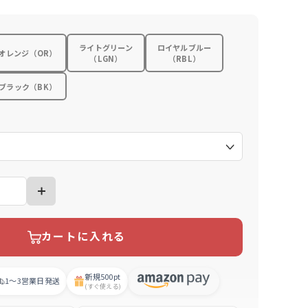
ライトグリーン
ロイヤルブルー
オレンジ（OR）
（LGN）
（RBL）
ブラック（BK）
）
カートに入れる
新規
500pt
1〜3営業日
発送
(すぐ使える)