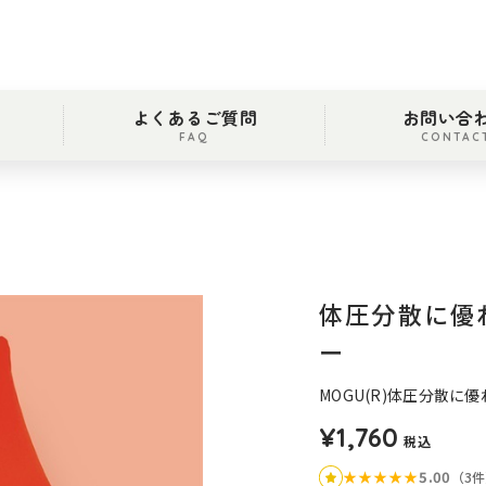
よくあるご質問
お問い合
FAQ
CONTAC
体圧分散に優
ー
MOGU(R)体圧分散
¥1,760
税込
★
★
★
★
★
5.00
（3