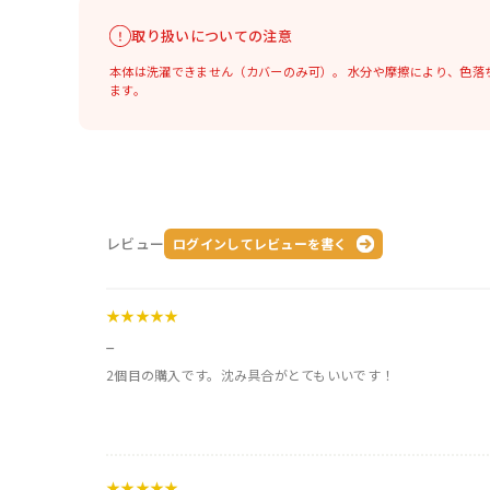
取り扱いについての注意
本体は洗濯できません（カバーのみ可）。
水分や摩擦により、色落
ます。
レビュー
ログインしてレビューを書く
★★★★★
_
2個目の購入です。沈み具合がとてもいいです！
★★★★★